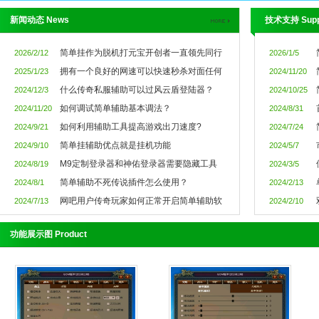
新闻动态 News
技术支持 Supp
简单挂作为脱机打元宝开创者一直领先同行
2026/2/12
2026/1/5
拥有一个良好的网速可以快速秒杀对面任何
2025/1/23
2024/11/20
什么传奇私服辅助可以过风云盾登陆器？
2024/12/3
2024/10/25
如何调试简单辅助基本调法？
2024/11/20
2024/8/31
如何利用辅助工具提高游戏出刀速度?
2024/9/21
2024/7/24
简单挂辅助优点就是挂机功能
2024/9/10
2024/5/7
M9定制登录器和神佑登录器需要隐藏工具
2024/8/19
2024/3/5
简单辅助不死传说插件怎么使用？
2024/8/1
2024/2/13
网吧用户传奇玩家如何正常开启简单辅助软
2024/7/13
2024/2/10
功能展示图 Product